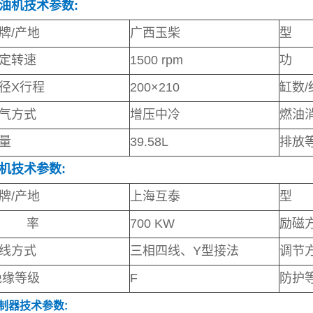
油机技术参数:
牌/产地
广西玉柴
型 
定转速
1500 rpm
功 
径X行程
200
×
210
缸数/
气方式
增压中冷
燃油
量
39.58L
排放
机技术参数:
牌/产地
上海互泰
型 
功 率
700 KW
励磁
线方式
三相四线、Y型接法
调节
缘等级
F
防护
制器技术参数: