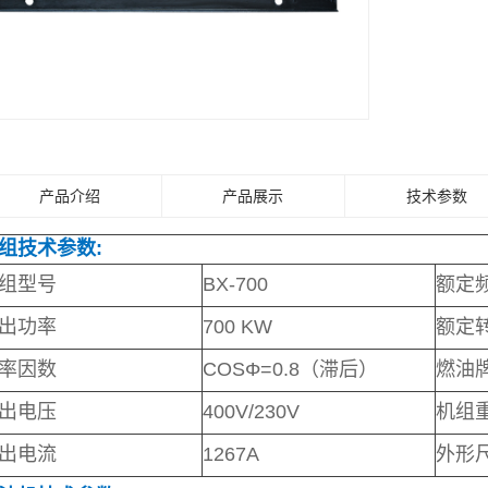
产品介绍
产品展示
技术参数
组技术参数:
组型号
BX-700
额定
出功率
700 KW
额定
率因数
COSΦ=0.8（滞后）
燃油
出电压
400V/230V
机组
出电流
1267A
外形