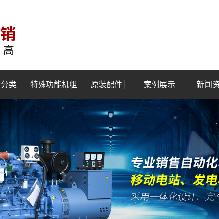
率分类
特殊功能机组
原装配件
案例展示
新闻
100kw
静音型发电机组
案例展示
行业
-500kw
移动式发电机组
技术
-1000kw
全自动化发电机组
w-2400kw
汽油发电机