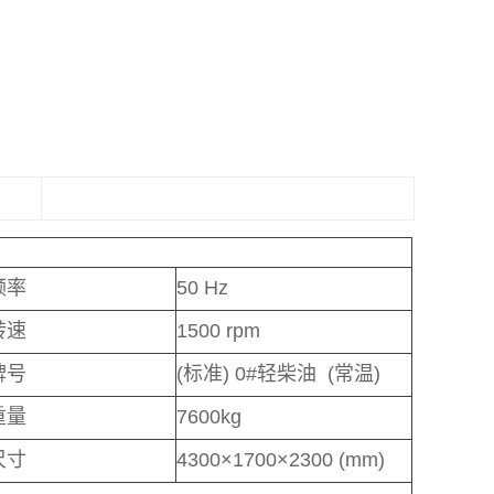
频率
50 Hz
转速
1500 rpm
牌号
(标准) 0#轻柴油 (常温)
重量
7600kg
尺寸
4300×1700×2300 (mm)