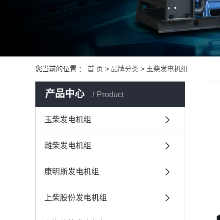
威曼系列
上海申动发电机组
济柴发电机组
通柴帕欧发电机组
您当前的位置 ：
首 页
>
品牌分类
>
玉柴发电机组
道依茨发电机组
产品中心
韩国大宇发电机组
Product
沃尔沃发电机组
玉柴发电机组
珀金斯发电机组
潍柴发电机组
康明斯发电机组
上柴股份发电机组