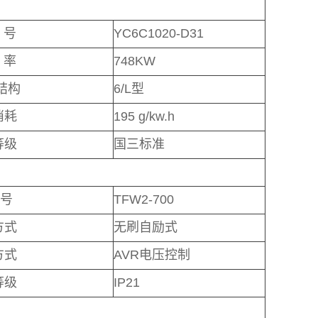
号
YC6C1020-D31
率
748KW
结构
6/L型
消耗
195 g/kw.h
等级
国三标准
号
TFW2-700
方式
无刷自励式
方式
AVR电压控制
等级
IP21