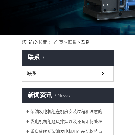
威曼系列
上海申动发电机组
济柴发电机组
通柴帕欧发电机组
您当前的位置 ：
首 页
>
联系
>
联系
道依茨发电机组
联系
韩国大宇发电机组
沃尔沃发电机组
联系
珀金斯发电机组
新闻资讯
News
柴油发电机组在机房安装过程和注意的问题分享
发电机机组通风排烟以及噪音如何处理
重庆康明斯柴油发电机组产品结构特点