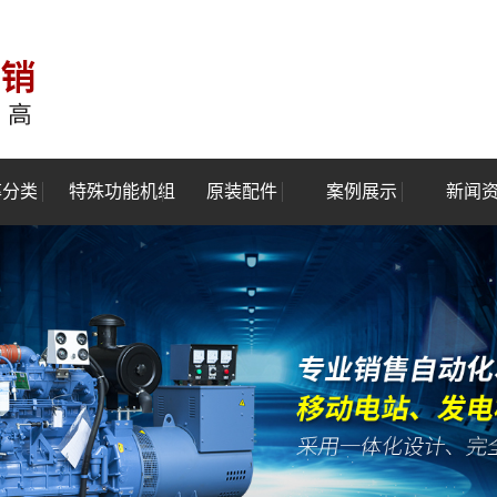
率分类
特殊功能机组
原装配件
案例展示
新闻
100kw
静音型发电机组
案例展示
行业
-500kw
移动式发电机组
技术
-1000kw
全自动化发电机组
w-2400kw
汽油发电机