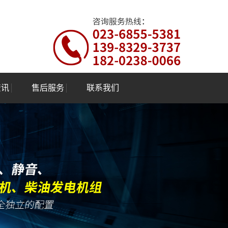
资讯
售后服务
联系我们
资讯
联系
咨询服务热线：
023-6855-5381
资讯
139-8329-3737 182-0238-0066