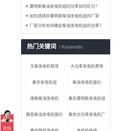
康明斯柴油发电机组的功率如何区分？
如何选择好康明斯柴油发电机组的厂家
厂家分析如何确定柴油发电机组的功率？
热门关键词
Keywords
玉柴发电机租赁
大功率发电机费用
重庆发电机组
柴油发电机报价
潍柴柴油发电机
重庆康明斯发电机组
静音柴油发电机报价
重庆大功率发电机厂
重庆静音发电机
发电机维修