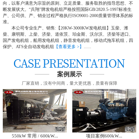
向，以客户满意为宗旨的原则、立足质量、服务取胜的指导思想、不
断发展状大。“兵翔”牌发电机组严格按照国际GB/2820.5-1997标准生
产、公司供、产、销全过程严格执行ISO9001-2000质量管理体系的标
准。
本公司专业生产、销售:【20KW-3000KW发电机组】玉柴、潍
柴、康明斯、上柴、济柴、道依茨、珀金斯、沃尔沃、济柴等进口、
国产发电机组，船用发电机组，静音发电机组，移动式拖车机组，四
保护、ATS全自动发电机组
【查看更多 >】
......
案例展示
厂家直销，没有中间商，量大更优惠，质量有保障
550kW 常用 / 600kW...
项目案例600kW...