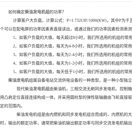
威曼系列
上海申动发电机组
如何确定
柴油发电机组
的功率？
计算客户大负载，计算公式：P=1.732UIF/1000(KW)，其
济柴发电机组
个可以在配电屏的功率因素表直接读出，或通过我们的功率因素检测表测
通柴帕欧发电机组
1、如客户负载的大值，每天超过8小时，我们所选用的机组的常用功
道依茨发电机组
2、如客户负载的大值，每天为4-8小时，我们所选用的机组的常用
3、如客户负载的大值，每天为2-4小时，我们所选用的机组的常用功
韩国大宇发电机组
4、如客户负载的大值，每天为1-2小时，我们所选用的机组的常用
沃尔沃发电机组
5、如客户负载的大值，每天低于1小时，我们所选用的机组的常
珀金斯发电机组
柴油发电机
组属自备电站交流供电设备的一种类型，是一种小型独立
现代柴油
发电机组
由柴油机，三相交流无刷同步发电机、控制箱
用凸肩定位直接连接构成一体，并采用圆柱型的弹性联轴器由飞轮直接驱
定的范围内。
柴油发电机组是由内燃机和同步发电机组合而成的，内燃机的大功
时，输出的额定功率，通常把柴油机输出额定功率与同步交流发电机输出