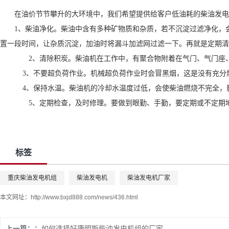
在油价节节攀升的大环境中，我们希望提供给客户低油耗的柴油发电
1、柴油净化。柴油中含有多种矿物质和杂质，若不沉淀过滤净化，
置一段时间，让杂质沉淀，加油时将漏斗加滤网过滤一下。再就是定期清
2、清除积炭。柴油机在工作中，有聚合物附着在气门、气门座、
3、不要超负荷作业。机械超负荷作业时会冒黑烟，这是没有充分
4、保持水温。柴油机的冷却水温度过低，会使柴油燃烧不完全，
5、定期检查，及时修理。要做到眼勤、手勤，要定期或不定期地
标签
重庆柴油发电机组
柴油发电机
柴油发电机厂家
本文网址：
http://www.bxjd888.com/news/436.html
上一篇：
如何选择好康明斯柴油发电机组的厂家