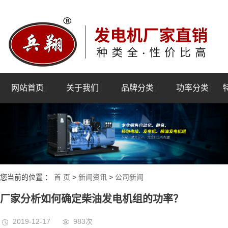
网站首页
关于我们
品牌分类
功率分类
公司简介
玉柴发电机组
3kw-100kw
资质荣誉
潍柴发电机组
120kw-500kw
验厂报告
康明斯发电机组
550kw-1000kw
全
上柴股份发电机组
1100kw-2400kw
您当前的位置 ：
首 页
>
新闻资讯
>
公司新闻
上海乾能发电机组
厂家分析如何确定柴油发电机组的功率？
上海菱重发电机组
2019-12-17
983次