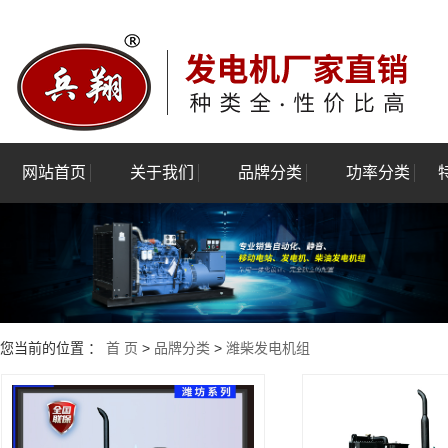
网站首页
关于我们
品牌分类
功率分类
公司简介
玉柴发电机组
3kw-100kw
资质荣誉
潍柴发电机组
120kw-500kw
验厂报告
康明斯发电机组
550kw-1000kw
全
上柴股份发电机组
1100kw-2400kw
您当前的位置 ：
首 页
>
品牌分类
>
潍柴发电机组
上海乾能发电机组
上海菱重发电机组