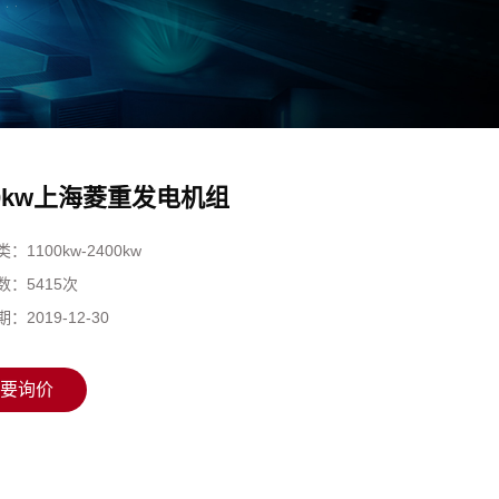
00kw上海菱重发电机组
类：
1100kw-2400kw
数：
5415次
期：
2019-12-30
要询价