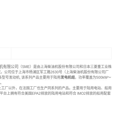
机有限公司
（SME）是由上海柴油机股份有限公司和日本三菱重工业株
。公司位于上海市杨浦区军工路2630号（上海柴油机股份有限公司厂
列各型号发动机, 该系列产品主要用于陆用
发电机组
，功率覆盖为500kW～
领。
土工厂以外，在法国工厂也生产同系列的产品。主要用于陆用电站、船用
上拥有符合美国EPA2排放的陆用电站和符合 IMO2排放的船用配套