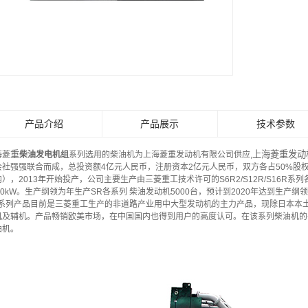
产品介绍
产品展示
技术参数
重
上海菱重发动
海菱
柴油发电机组
系列选用的柴油机为上海菱重发动机有限公司供应,
会社强强联合而成，总投资额4亿元人民币，注册资本2亿元人民币，双方各占50%股权
），2013年开始投产，公司主要生产由三菱重工技术许可的S6R2/S12R/S16R系
00kW。生产纲领为年生产SR各系列 柴油发动机5000台，预计到2020年达到生产纲
R系列产品目前是三菱重工生产的非道路产业用中大型发动机的主力产品，现除日本本
机及辅机。产品畅销欧美市场，在中国国内也得到用户的高度认可。在该系列柴油机的平台
油机。