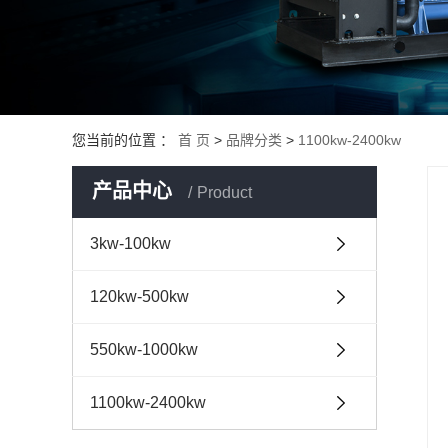
威曼系列
上海申动发电机组
济柴发电机组
通柴帕欧发电机组
您当前的位置 ：
首 页
>
品牌分类
>
1100kw-2400kw
道依茨发电机组
产品中心
韩国大宇发电机组
Product
沃尔沃发电机组
3kw-100kw
珀金斯发电机组
120kw-500kw
550kw-1000kw
1100kw-2400kw