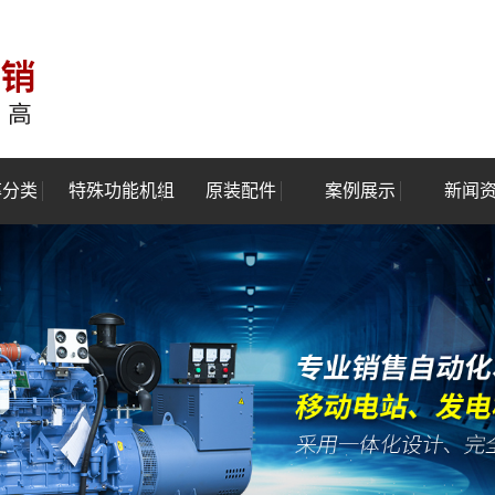
率分类
特殊功能机组
原装配件
案例展示
新闻
100kw
静音型发电机组
案例展示
行业
-500kw
移动式发电机组
技术
-1000kw
全自动化发电机组
w-2400kw
汽油发电机