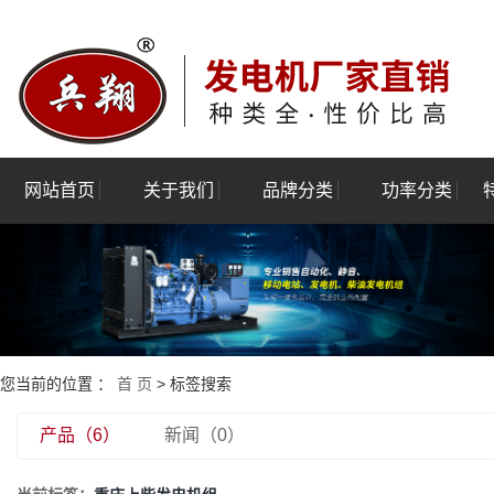
网站首页
关于我们
品牌分类
功率分类
公司简介
玉柴发电机组
3kw-100kw
资质荣誉
潍柴发电机组
120kw-500kw
验厂报告
康明斯发电机组
550kw-1000kw
全
上柴股份发电机组
1100kw-2400kw
您当前的位置 ：
首 页
> 标签搜索
上海乾能发电机组
产品（6）
新闻（0）
上海菱重发电机组