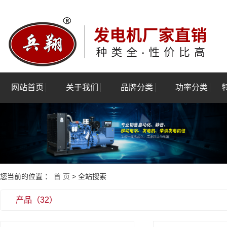
网站首页
关于我们
品牌分类
功率分类
公司简介
玉柴发电机组
3kw-100kw
资质荣誉
潍柴发电机组
120kw-500kw
验厂报告
康明斯发电机组
550kw-1000kw
全
上柴股份发电机组
1100kw-2400kw
您当前的位置 ：
首 页
> 全站搜索
上海乾能发电机组
产品（32）
上海菱重发电机组