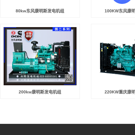
80kw东风康明斯发电机组
100KW东风康
200kw康明斯发电机组
220KW重庆康