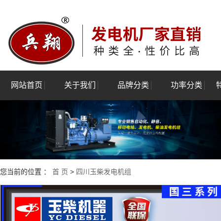
网站首页
关于我们
品牌分类
功率分类
公司简介
四川玉柴发电机组
四川3kw-100kw
四
资质荣誉
四川潍柴发电机组
四川120kw-500kw
四
验厂报告
四川康明斯发电机组
四川550kw-1000k
四川
四川上柴股份发电机组
四川1100kw-2400k
您当前的位置 ：
首 页
>
四川玉柴发电机组
四川上海乾能发电机组
四川上海菱重发电机组