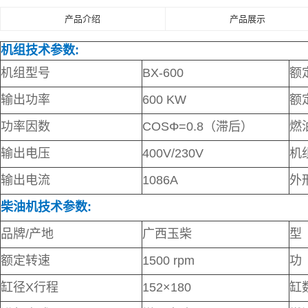
产品介绍
产品展示
机组技术参数:
机组型号
BX-600
额
输出功率
600 KW
额
功率因数
COSΦ=0.8（滞后）
燃
输出电压
400V/230V
机
输出电流
1086A
外
柴油机技术参数:
品牌/产地
广西玉柴
型
额定转速
1500 rpm
功
缸径X行程
152
×
180
缸