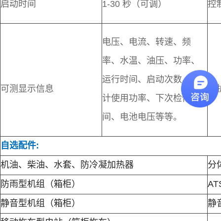
启动时间
1-30 秒（可调）
控
电压、电流、转速、频
率、水温、油压、功率、
运行时间、启动次数、累
可测显示信息
保
计使用功率、下次检修时
间、电池电压等等。
自选配件:
机油、柴油、水套、防冷凝加热器
分
防雨型机组（箱柜）
A
静音型机组（箱柜）
静