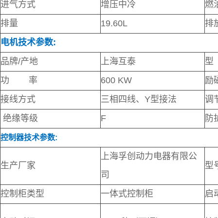
进气方式
增压中冷
燃
排量
19.60L
排
电机技术参数:
品牌/产地
上海互泰
型
功 率
600 KW
励
接线方式
三相四线、Y型接法
调
绝缘等级
F
防
控制器技术参数:
上海孚创动力电器有限公
生产厂家
型
司
控制柜类型
一体式控制柜
启